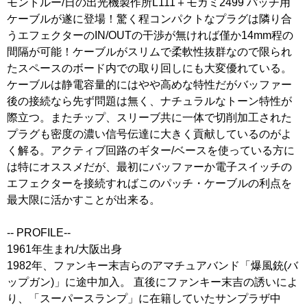
モントルー/日の出光機製作所L111＋モガミ2499 パッチ用
ケーブルが遂に登場！驚く程コンパクトなプラグは隣り合
うエフェクターのIN/OUTの干渉が無ければ僅か14mm程の
間隔が可能！ケーブルがスリムで柔軟性抜群なので限られ
たスペースのボード内での取り回しにも大変優れている。
ケーブルは静電容量的にはやや高めな特性だがバッファー
後の接続なら先ず問題は無く、ナチュラルなトーン特性が
際立つ。またチップ、スリーブ共に一体で切削加工された
プラグも密度の濃い信号伝達に大きく貢献しているのがよ
く解る。アクティブ回路のギター/ベースを使っている方に
は特にオススメだが、最初にバッファーか電子スイッチの
エフェクターを接続すればこのパッチ・ケーブルの利点を
最大限に活かすことが出来る。
-- PROFILE--
1961年生まれ/大阪出身
1982年、ファンキー末吉らのアマチュアバンド「爆風銃(バ
ップガン)」に途中加入。 直後にファンキー末吉の誘いによ
り、「スーパースランプ」に在籍していたサンプラザ中