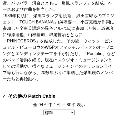
野、パッパラー河合とともに「爆風スランプ」を結成。ベ
ースおよび作曲を担当した。
1989年初頭に、爆風スランプを脱退。 織田哲郎らのプロジ
ェクト「TOUGH BANANA」(舛添要一、小西克哉が作詞に
参加した全曲英語詞の異色アルバム)に参加した後、1990年
に梅原達也、山根基嗣、堀尾哲治とともに
「RHINOCEROS」を結成した。 その後、ウィック・ビジ
ュアル・ビューロウのWGPオフィシャルビデオのオープニ
ングとエンディングテーマを手がけたり、「Portfolio」など
のバンド活動を経て、現在はスタジオ・ミュージシャンと
しての活動や、様々なミュージシャンとのセッションライ
ブ等も行いながら、20数年ぶりに集結した爆風銃のメンバ
ーたちと再始動へ。
その他の Patch Cable
全 94 件中 1 件～ 80 件表示