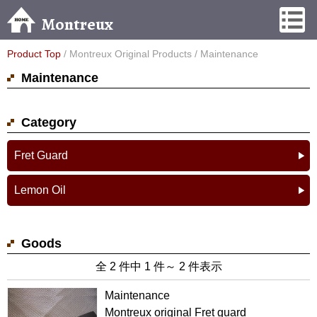
Montreux
Product Top
/ Montreux Original Products / Maintenance
Maintenance
Category
Fret Guard
Lemon Oil
Goods
全 2 件中 1 件～ 2 件表示
Maintenance
Montreux original Fret guard