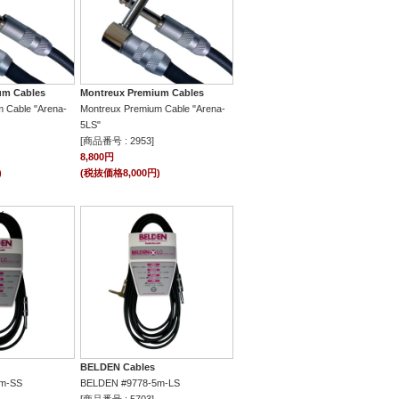
um Cables
Montreux Premium Cables
 Cable "Arena-
Montreux Premium Cable "Arena-
5LS"
[商品番号 : 2953]
8,800円
)
(税抜価格8,000円)
BELDEN Cables
m-SS
BELDEN #9778-5m-LS