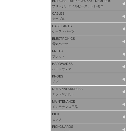
BRIDGES, TAILPIECES and TREMOLOS
ブリッジ、テイルピース、トレモロ
CABLES
ケーブル
CASE PARTS
ケース・パーツ
ELECTRONICS
電気パーツ
FRETS
フレット
HARDWARES
ハードウェア
KNOBS
ノブ
NUTS and SADDLES
ナット&サドル
MAINTENANCE
メンテナンス用品
PICK
ピック
PICKGUARDS