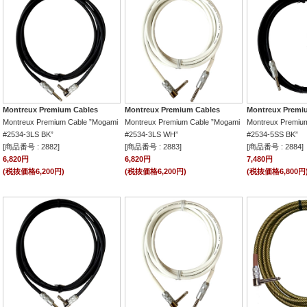
Montreux Premium Cables
Montreux Premium Cables
Montreux Premi
Montreux Premium Cable ”Mogami
Montreux Premium Cable ”Mogami
Montreux Premiu
#2534-3LS BK”
#2534-3LS WH”
#2534-5SS BK”
[商品番号 : 2882]
[商品番号 : 2883]
[商品番号 : 2884]
6,820円
6,820円
7,480円
(税抜価格6,200円)
(税抜価格6,200円)
(税抜価格6,800円