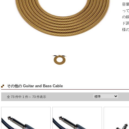
容
っ
の
ド
様の
その他の Guitar and Bass Cable
全 73 件中 1 件～ 73 件表示