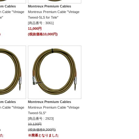
um Cables
Montreux Premium Cables
 Cable "Vintage
Montreux Premium Cable "Vintage
e"
Tweed-5LS for Tele"
[商品番号 : 3061]
11,000円
)
(税抜価格10,000円)
um Cables
Montreux Premium Cables
 Cable "Vintage
Montreux Premium Cable "Vintage
Tweed-5LS"
[商品番号 : 2923]
10,120円
)
(税抜価格9,200円)
た
※廃番となりました