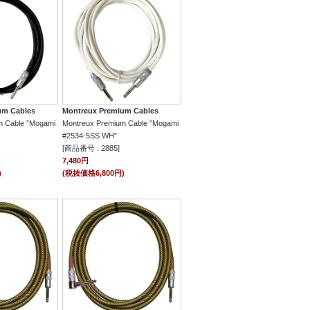
um Cables
Montreux Premium Cables
m Cable ”Mogami
Montreux Premium Cable ”Mogami
#2534-5SS WH”
[商品番号 : 2885]
7,480円
)
(税抜価格6,800円)