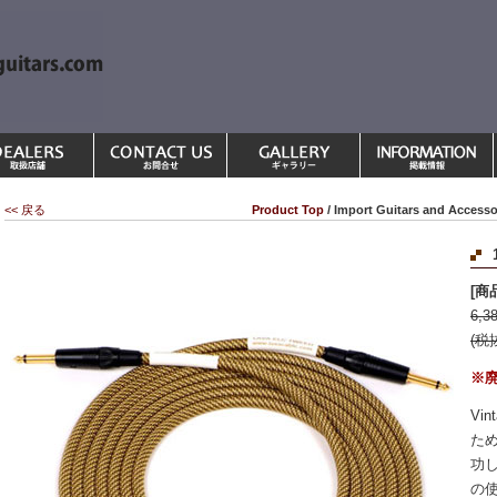
<< 戻る
Product Top
/ Import Guitars and Accesso
[商品
6,3
(税
※
Vi
た
功し
の