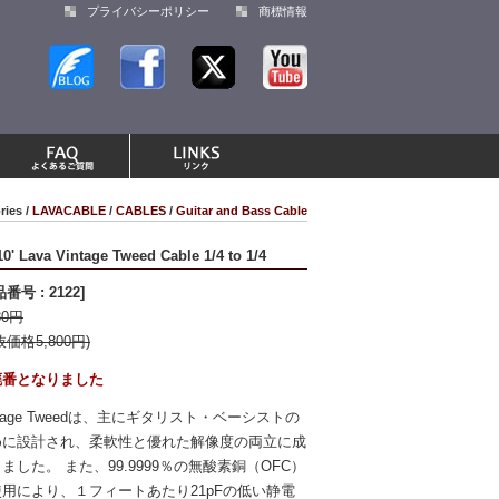
プライバシーポリシー
商標情報
ries /
LAVACABLE
/
CABLES
/
Guitar and Bass Cable
10' Lava Vintage Tweed Cable 1/4 to 1/4
番号 : 2122]
80円
抜価格5,800円)
廃番となりました
ntage Tweedは、主にギタリスト・ベーシストの
めに設計され、柔軟性と優れた解像度の両立に成
ました。 また、99.9999％の無酸素銅（OFC）
使用により、１フィートあたり21pFの低い静電